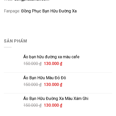
Fanpage:
Đồng Phục Bạn Hữu Đường Xa
SẢN PHẨM
Áo bạn hữu đường xa màu cafe
Giá
Giá
150.000
₫
130.000
₫
gốc
hiện
là:
tại
Áo Bạn Hữu Màu Đỏ Đô
150.000 ₫.
là:
Giá
Giá
150.000
₫
130.000
₫
130.000 ₫.
gốc
hiện
là:
tại
Áo Bạn Hữu Đường Xa Màu Xám Ghi
150.000 ₫.
là:
Giá
Giá
150.000
₫
130.000
₫
130.000 ₫.
gốc
hiện
là:
tại