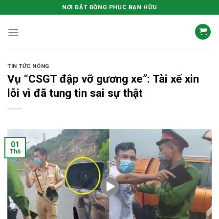
Skip
NƠI ĐẶT ĐỒNG PHỤC BẠN HỮU
to
content
TIN TỨC NÓNG
Vụ “CSGT đập vỡ gương xe”: Tài xế xin
lỗi vì đã tung tin sai sự thật
01
Th6