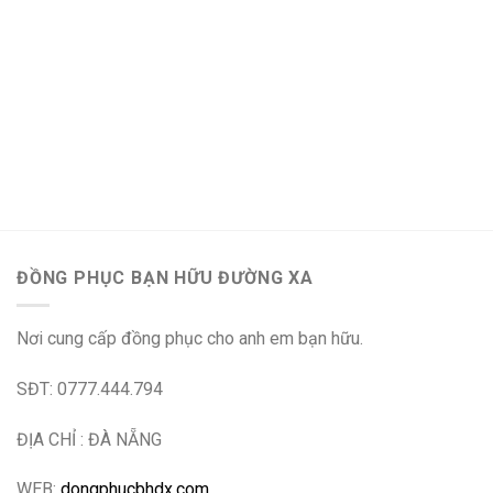
ĐỒNG PHỤC BẠN HỮU ĐƯỜNG XA
Nơi cung cấp đồng phục cho anh em bạn hữu.
SĐT: 0777.444.794
ĐỊA CHỈ : ĐÀ NẴNG
WEB:
dongphucbhdx.com