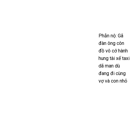
Phẫn nộ: Gã
đàn ông côn
đồ vô cớ hành
hung tài xế taxi
dã man dù
đang đi cùng
vợ và con nhỏ