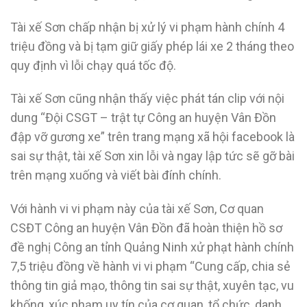
Tài xế Sơn chấp nhận bị xử lý vi phạm hành chính 4
triệu đồng và bị tạm giữ giấy phép lái xe 2 tháng theo
quy định vì lỗi chạy quá tốc độ.
Tài xế Sơn cũng nhận thấy việc phát tán clip với nội
dung “Đội CSGT – trật tự Công an huyện Vân Đồn
đập vỡ gương xe” trên trang mạng xã hội facebook là
sai sự thật, tài xế Sơn xin lỗi và ngay lập tức sẽ gỡ bài
trên mạng xuống và viết bài đính chính.
Với hành vi vi phạm này của tài xế Sơn, Cơ quan
CSĐT Công an huyện Vân Đồn đã hoàn thiện hồ sơ
đề nghị Công an tỉnh Quảng Ninh xử phạt hành chính
7,5 triệu đồng về hành vi vi phạm “Cung cấp, chia sẻ
thông tin giả mạo, thông tin sai sự thật, xuyên tạc, vu
khống, xúc phạm uy tín của cơ quan, tổ chức, danh