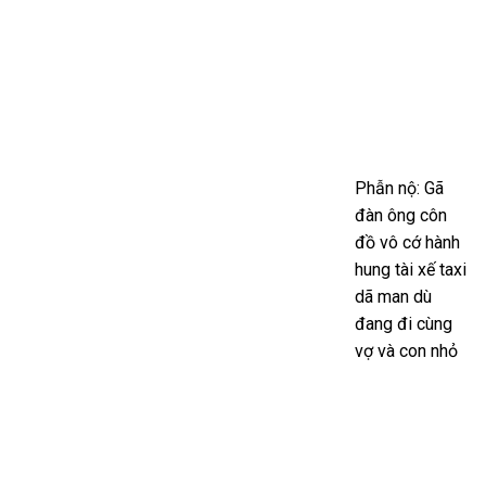
Phẫn nộ: Gã
đàn ông côn
đồ vô cớ hành
hung tài xế taxi
dã man dù
đang đi cùng
vợ và con nhỏ