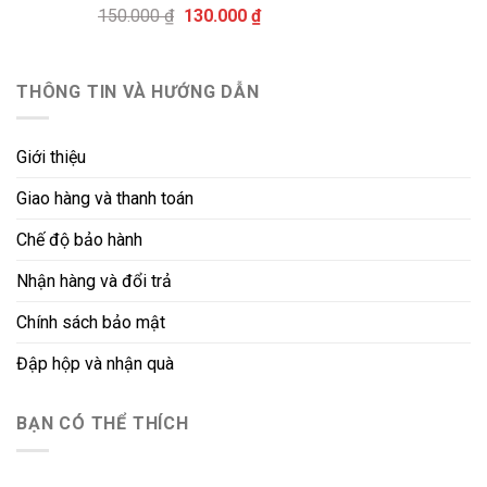
Giá
Giá
150.000
₫
130.000
₫
130.000 ₫.
gốc
hiện
là:
tại
150.000 ₫.
là:
THÔNG TIN VÀ HƯỚNG DẪN
130.000 ₫.
Giới thiệu
Giao hàng và thanh toán
Chế độ bảo hành
Nhận hàng và đổi trả
Chính sách bảo mật
Đập hộp và nhận quà
BẠN CÓ THỂ THÍCH