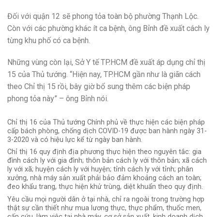
Đối với quận 12 sẽ phong tỏa toàn bộ phường Thạnh Lộc.
Còn với các phường khác ít ca bệnh, ông Bỉnh đề xuất cách ly
từng khu phố có ca bệnh.
Những vùng còn lại, Sở Y tế TP.HCM đề xuất áp dụng chỉ thị
15 của Thủ tướng. “Hiện nay, TP.HCM gần như là giãn cách
theo Chỉ thị 15 rồi, bây giờ bổ sung thêm các biện pháp
phong tỏa này” – ông Bỉnh nói.
Chỉ thị 16 của Thủ tướng Chính phủ về thực hiện các biện pháp
cấp bách phòng, chống dịch COVID-19 được ban hành ngày 31-
3-2020 và có hiệu lực kể từ ngày ban hành.
Chỉ thị 16 quy định địa phương thực hiện theo nguyên tắc: gia
đình cách ly với gia đình; thôn bản cách ly với thôn bản; xã cách
ly với xã; huyện cách ly với huyện; tỉnh cách ly với tỉnh; phân
xưởng, nhà máy sản xuất phải bảo đảm khoảng cách an toàn;
đeo khẩu trang, thực hiện khử trùng, diệt khuẩn theo quy định.
Yêu cầu mọi người dân ở tại nhà, chỉ ra ngoài trong trường hợp
thật sự cần thiết như mua lương thực, thực phẩm, thuốc men,
cấp cứu, làm việc tại nhà máy, cơ sở sản xuất, kinh doanh dịch