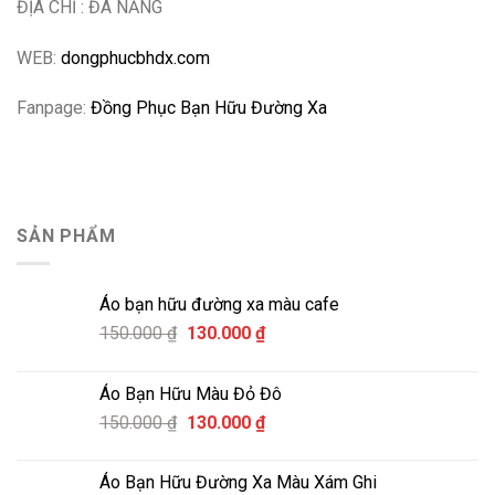
ĐỊA CHỈ : ĐÀ NẴNG
WEB:
dongphucbhdx.com
Fanpage:
Đồng Phục Bạn Hữu Đường Xa
SẢN PHẨM
Áo bạn hữu đường xa màu cafe
Giá
Giá
150.000
₫
130.000
₫
gốc
hiện
là:
tại
Áo Bạn Hữu Màu Đỏ Đô
150.000 ₫.
là:
Giá
Giá
150.000
₫
130.000
₫
130.000 ₫.
gốc
hiện
là:
tại
Áo Bạn Hữu Đường Xa Màu Xám Ghi
150.000 ₫.
là: