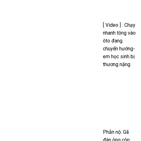
[ Video ] : Chạy
nhanh tông vào
ôto đang
chuyển hướng-
em học sinh bị
thương nặng
Phẫn nộ: Gã
đàn ông côn