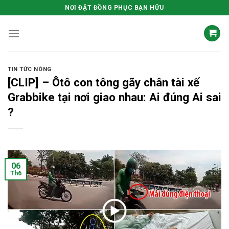
Skip
NƠI ĐẶT ĐỒNG PHỤC BẠN HỮU
to
content
TIN TỨC NÓNG
[CLIP] – Ôtô con tông gãy chân tài xế
Grabbike tại nơi giao nhau: Ai đúng Ai sai
?
06
Th6