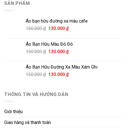
SẢN PHẨM
Áo bạn hữu đường xa màu cafe
Giá
Giá
150.000
₫
130.000
₫
gốc
hiện
là:
tại
Áo Bạn Hữu Màu Đỏ Đô
150.000 ₫.
là:
Giá
Giá
150.000
₫
130.000
₫
130.000 ₫.
gốc
hiện
là:
tại
Áo Bạn Hữu Đường Xa Màu Xám Ghi
150.000 ₫.
là:
Giá
Giá
150.000
₫
130.000
₫
130.000 ₫.
gốc
hiện
là:
tại
150.000 ₫.
là:
THÔNG TIN VÀ HƯỚNG DẪN
130.000 ₫.
Giới thiệu
Giao hàng và thanh toán