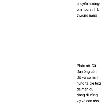
chuyển hướng-
em học sinh bị
thương nặng
Phẫn nộ: Gã
đàn ông côn
đồ vô cớ hành
hung tài xế taxi
dã man dù
đang đi cùng
vợ và con nhỏ