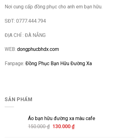
Nơi cung cấp đồng phục cho anh em bạn hữu.
SĐT: 0777.444.794
ĐỊA CHỈ : ĐÀ NẴNG
WEB:
dongphucbhdx.com
Fanpage:
Đồng Phục Bạn Hữu Đường Xa
SẢN PHẨM
Áo bạn hữu đường xa màu cafe
Giá
Giá
150.000
₫
130.000
₫
gốc
hiện