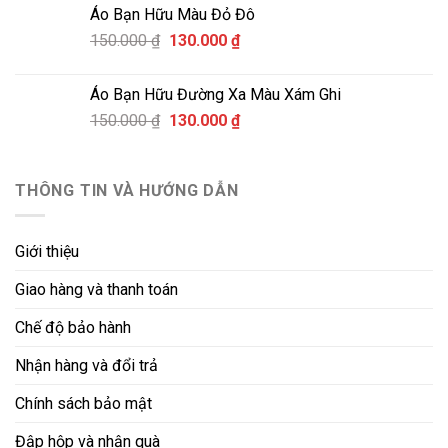
là:
tại
Áo Bạn Hữu Màu Đỏ Đô
150.000 ₫.
là:
Giá
Giá
150.000
₫
130.000
₫
130.000 ₫.
gốc
hiện
là:
tại
Áo Bạn Hữu Đường Xa Màu Xám Ghi
150.000 ₫.
là:
Giá
Giá
150.000
₫
130.000
₫
130.000 ₫.
gốc
hiện
là:
tại
150.000 ₫.
là:
THÔNG TIN VÀ HƯỚNG DẪN
130.000 ₫.
Giới thiệu
Giao hàng và thanh toán
Chế độ bảo hành
Nhận hàng và đổi trả
Chính sách bảo mật
Đập hộp và nhận quà