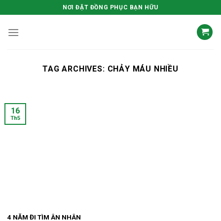
Skip
NƠI ĐẶT ĐỒNG PHỤC BẠN HỮU
to
content
TAG ARCHIVES:
CHẢY MÁU NHIỀU
16
Th5
4 NĂM ĐI TÌM ÂN NHÂN