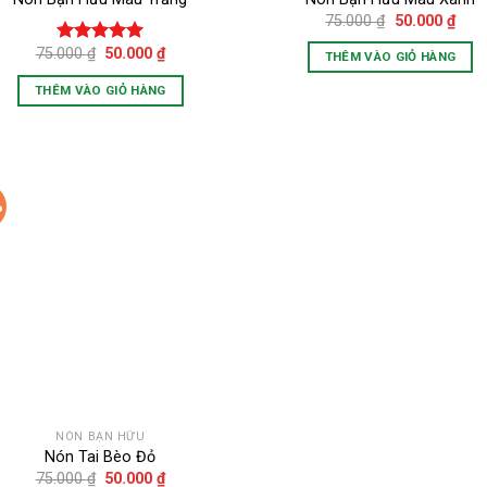
trên
Giá
Giá
75.000
₫
50.000
₫
gốc
hiện
trang
là:
tại
Giá
Giá
75.000
₫
50.000
₫
Được xếp
THÊM VÀO GIỎ HÀNG
sản
75.000 ₫.
là:
gốc
hiện
hạng
5.00
50.0
là:
tại
phẩm
5 sao
THÊM VÀO GIỎ HÀNG
75.000 ₫.
là:
50.000 ₫.
%
Add to
wishlist
NÓN BẠN HỮU
Nón Tai Bèo Đỏ
Giá
Giá
75.000
₫
50.000
₫