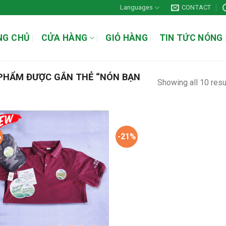
Languages
CONTACT
NG CHỦ
CỬA HÀNG
GIỎ HÀNG
TIN TỨC NÓNG
PHẨM ĐƯỢC GẮN THẺ “NÓN BẠN
Showing all 10 resu
%
-21%
Add to
Add
wishlist
wish