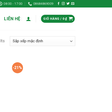
08:00 - 17:00
08684869009
LIÊN HỆ
GIỎ HÀNG /
0
₫
lts
-21%
 to
Add to
list
wishlist