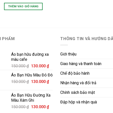
gốc
hiện
là:
tại
THÊM VÀO GIỎ HÀNG
75.000 ₫.
là:
50.000 ₫.
N PHẨM
THÔNG TIN VÀ HƯỚNG D
Giới thiệu
Áo bạn hữu đường xa
màu cafe
Giao hàng và thanh toán
Giá
Giá
150.000
₫
130.000
₫
gốc
hiện
Chế độ bảo hành
Áo Bạn Hữu Màu Đỏ Đô
là:
tại
Giá
Giá
150.000
₫
150.000 ₫.
130.000
₫
là:
Nhận hàng và đổi trả
gốc
hiện
130.000 ₫.
là:
tại
Chính sách bảo mật
Áo Bạn Hữu Đường Xa
150.000 ₫.
là:
Màu Xám Ghi
Đập hộp và nhận quà
130.000 ₫.
Giá
Giá
150.000
₫
130.000
₫
gốc
hiện