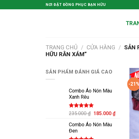
Skip
NƠI ĐẶT ĐỒNG PHỤC BẠN HỮU
to
content
TRA
TRANG CHỦ
/
CỬA HÀNG
/
SẢN 
HỮU RẰN XÁM”
SẢN PHẨM ĐÁNH GIÁ CAO
-21
Combo Áo Nón Màu
Xanh Rêu
Được xếp
Giá
Giá
235.000
₫
185.000
₫
hạng
5.00
gốc
hiện
5 sao
Combo Áo Nón Màu
là:
tại
Đen
235.000 ₫.
là: