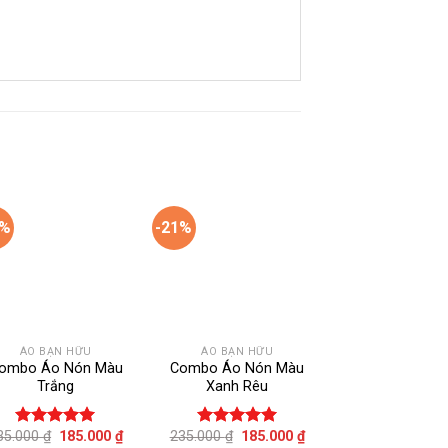
1%
-21%
-21%
Add to
Add to
wishlist
wishlist
w
ÁO BẠN HỮU
ÁO BẠN HỮU
ÁO BẠN HỮ
ombo Áo Nón Màu
Combo Áo Nón Màu
COMBO ÁO 
Trắng
Xanh Rêu
BHĐX MÀU ĐỎ
Tặng logo mó
)
Giá
Giá
Giá
Giá
35.000
₫
185.000
₫
235.000
₫
185.000
₫
Được xếp
Được xếp
Giá
235.000
₫
185