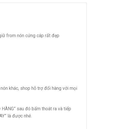
giữ from nón cứng cáp rất đẹp
ón khác, shop hỗ trợ đổi hàng với mọi
 HÀNG” sau đó bấm thoát ra và tiếp
AY” là được nhé.