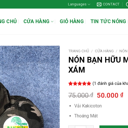
Languages
CONTACT
NG CHỦ
CỬA HÀNG
GIỎ HÀNG
TIN TỨC NÓNG
TRANG CHỦ
/
CỬA HÀNG
/
NÓN
NÓN BẠN HỮU 
XÁM
Add to
wishlist
(
1
đánh giá của kh
5.00
1
trên 5
Giá
G
75.000
₫
50.000
₫
dựa trên
đánh giá
gốc
h
Vải Kakicoton
là:
t
75.000 ₫.
là
Thoáng Mát
5