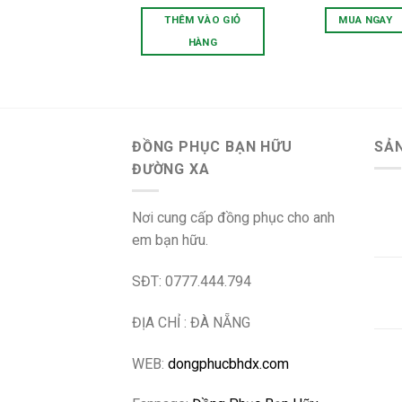
gốc
hiện
gốc
hạng
5.00
hạng
5.00
là:
tại
là:
5 sao
5 sao
THÊM VÀO GIỎ
MUA NGAY
75.000 ₫.
là:
235.0
50.000 ₫.
Sản
HÀNG
phẩm
này
có
nhiều
ĐỒNG PHỤC BẠN HỮU
SẢ
biến
thể.
ĐƯỜNG XA
Các
tùy
Nơi cung cấp đồng phục cho anh
chọn
em bạn hữu.
có
thể
SĐT: 0777.444.794
được
chọn
ĐỊA CHỈ : ĐÀ NẴNG
trên
trang
WEB:
dongphucbhdx.com
sản
phẩm