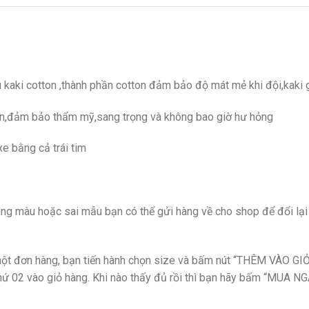
 kaki cotton ,thành phần cotton đảm bảo độ mát mẻ khi đội,kaki 
ón,đảm bảo thẩm mỹ,sang trọng và không bao giờ hư hỏng
e bằng cả trái tim
 màu hoặc sai mẫu bạn có thể gửi hàng về cho shop để đổi lại n
t đơn hàng, bạn tiến hành chọn size và bấm nút “THÊM VÀO GIỎ
ứ 02 vào giỏ hàng. Khi nào thấy đủ rồi thì bạn hãy bấm “MUA NG