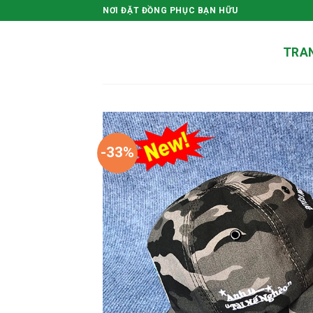
Skip
NƠI ĐẶT ĐỒNG PHỤC BẠN HỮU
to
content
TRA
-33%