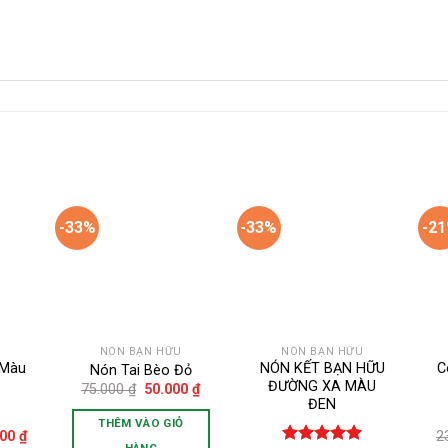
-33%
-33%
-2
d to
Add to
Add to
hlist
wishlist
wishlist
NÓN BẠN HỮU
NÓN BẠN HỮU
 Màu
NÓN KẾT BẠN HỮU
C
Nón Tai Bèo Đỏ
ĐƯỜNG XA MÀU
Giá
Giá
75.000
₫
50.000
₫
gốc
hiện
ĐEN
là:
tại
THÊM VÀO GIỎ
75.000 ₫.
là:
Giá
000
₫
2
50.000 ₫.
HÀNG