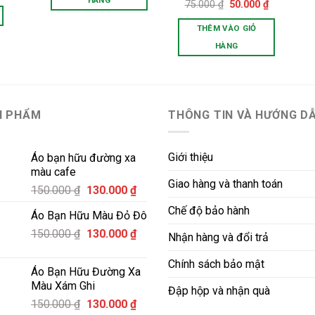
hiện
Giá
Giá
75.000
₫
50.000
₫
Được xếp
tại
gốc
hiện
hạng
5.00
00 ₫.
là:
là:
tại
5 sao
THÊM VÀO GIỎ
185.000 ₫.
75.000 ₫.
là:
50.000 ₫.
HÀNG
N PHẨM
THÔNG TIN VÀ HƯỚNG D
Giới thiệu
Áo bạn hữu đường xa
màu cafe
Giao hàng và thanh toán
Giá
Giá
150.000
₫
130.000
₫
gốc
hiện
Chế độ bảo hành
Áo Bạn Hữu Màu Đỏ Đô
là:
tại
Giá
Giá
150.000
₫
150.000 ₫.
130.000
₫
là:
Nhận hàng và đổi trả
gốc
hiện
130.000 ₫.
là:
tại
Chính sách bảo mật
Áo Bạn Hữu Đường Xa
150.000 ₫.
là:
Màu Xám Ghi
Đập hộp và nhận quà
130.000 ₫.
Giá
Giá
150.000
₫
130.000
₫