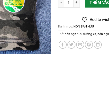
NÓN BẠN HỮU MÀU RẰN XÁM s
THÊM VÀO
Add to wish
Danh mục:
NÓN BẠN HỮU
Thẻ:
nón bạn hữu đường xa
,
nón bạn