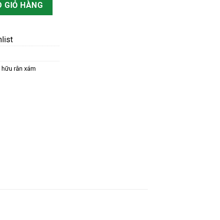
ố lượng
 GIỎ HÀNG
list
 hữu rằn xám