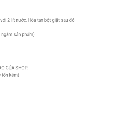
với 2 lít nước. Hòa tan bột giặt sau đó
ng ngâm sản phẩm)
ÀO CỦA SHOP.
ỡ tốn kém)