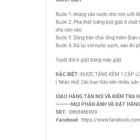
Bước 1: nhúng vào nước cho nón ướt đ
Bước 2: Pha thật loãng bột giặt ít chất
cho nón vào
Bước 3: Dùng bàn chải lông mềm (bàn c
Bước 4: Xả lại với nước sạch, sau đó p
Tuyệt đối k giặt bằng máy giặt
ĐẶC BIỆT:
ĐƯỢC TẶNG KÈM 1 CẶP LO
( Nhắc nhở: Các bạn hữu nên nhiều sản
GIAO HÀNG TẬN NƠI VÀ KIỂM TRA 
———–MỌI PHẢN ÁNH VÀ ĐẶT HÀNG 
SĐT
: 0868486909
Facebook
: https://www.facebook.co