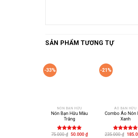
SẢN PHẨM TƯƠNG TỰ
-33%
-21%
Add to
Ad
wishlist
wis
NÓN BẠN HỮU
ÁO BẠN HỮU
Nón Bạn Hữu Màu
Combo Áo Nón
Trắng
Xanh
Giá
Giá
Giá
75.000
₫
50.000
₫
235.000
₫
185.
Được xếp
Được xếp