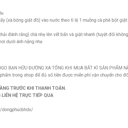
ều
 tẩy (xà bông giặt đồ) vào nước theo tỉ lệ 1 muỗng cà phê bột giặt 
hải đánh răng) chà nhẹ lên vết bẩn và giặt nhanh (tuyệt đối khô
hơi dưới ánh nắng nhẹ
GO BẠN HỮU ĐƯỜNG XA TỔNG KHI MUA BẤT KÌ SẢN PHẨM N
 phẩm trong shop để đủ số tiền được miễn phí vận chuyển cho đ
HÀNG TRƯỚC KHI THANH TOÁN.
LIÊN HỆ TRỰC TIẾP QUA
m/dongphucbhdx/