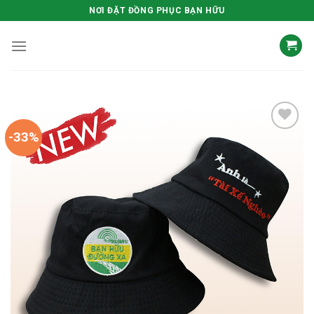
Skip
NƠI ĐẶT ĐỒNG PHỤC BẠN HỮU
to
content
-33%
Add to
wishlist