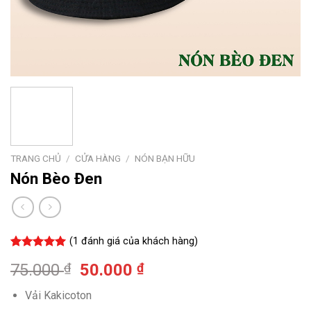
TRANG CHỦ
/
CỬA HÀNG
/
NÓN BẠN HỮU
Nón Bèo Đen
(
1
đánh giá của khách hàng)
5.00
1
trên 5
Giá
Giá
75.000
₫
50.000
₫
dựa trên
đánh giá
gốc
hiện
Vải Kakicoton
là:
tại