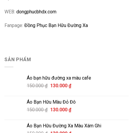
thể
thể
thể
được
được
được
WEB:
dongphucbhdx.com
chọn
chọn
chọn
trên
trên
trên
Fanpage:
Đồng Phục Bạn Hữu Đường Xa
trang
trang
trang
sản
sản
sản
phẩm
phẩm
phẩm
SẢN PHẨM
Áo bạn hữu đường xa màu cafe
Giá
Giá
150.000
₫
130.000
₫
gốc
hiện
là:
tại
Áo Bạn Hữu Màu Đỏ Đô
150.000 ₫.
là:
Giá
Giá
150.000
₫
130.000
₫
130.000 ₫.
gốc
hiện
là:
tại
Áo Bạn Hữu Đường Xa Màu Xám Ghi
150.000 ₫.
là: