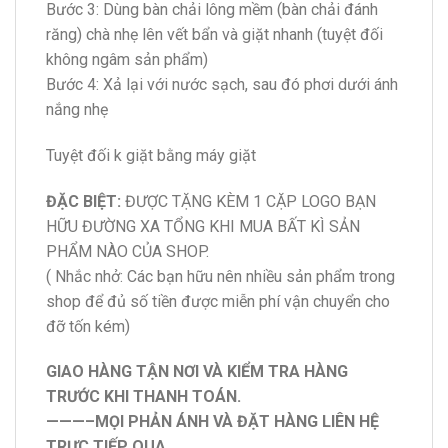
Bước 3: Dùng bàn chải lông mềm (bàn chải đánh
răng) chà nhẹ lên vết bẩn và giặt nhanh (tuyệt đối
không ngâm sản phẩm)
Bước 4: Xả lại với nước sạch, sau đó phơi dưới ánh
nắng nhẹ
Tuyệt đối k giặt bằng máy giặt
ĐẶC BIỆT:
ĐƯỢC TẶNG KÈM 1 CẶP LOGO BẠN
HỮU ĐƯỜNG XA TỔNG KHI MUA BẤT KÌ SẢN
PHẨM NÀO CỦA SHOP.
( Nhắc nhở: Các bạn hữu nên nhiều sản phẩm trong
shop để đủ số tiền được miễn phí vận chuyển cho
đỡ tốn kém)
GIAO HÀNG TẬN NƠI VÀ KIỂM TRA HÀNG
TRƯỚC KHI THANH TOÁN.
———–MỌI PHẢN ÁNH VÀ ĐẶT HÀNG LIÊN HỆ
TRỰC TIẾP QUA