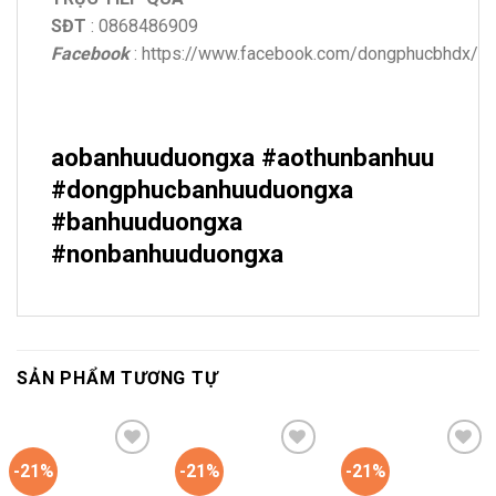
SĐT
: 0868486909
Facebook
: https://www.facebook.com/dongphucbhdx/
aobanhuuduongxa #aothunbanhuu
#dongphucbanhuuduongxa
#banhuuduongxa
#nonbanhuuduongxa
SẢN PHẨM TƯƠNG TỰ
-21%
-21%
-21%