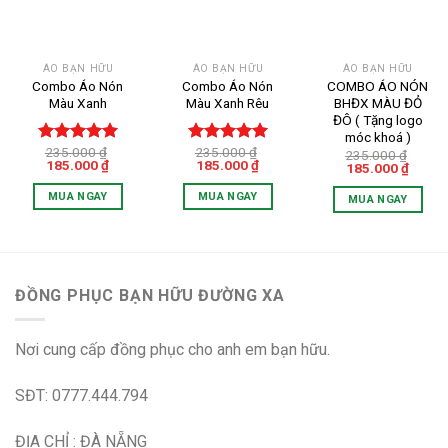
Add to
Add to
Add to
wishlist
wishlist
wishlist
ÁO BẠN HỮU
ÁO BẠN HỮU
ÁO BẠN HỮU
Combo Áo Nón
Combo Áo Nón
COMBO ÁO NÓN
Màu Xanh
Màu Xanh Rêu
BHĐX MÀU ĐỎ
ĐÔ ( Tặng logo
móc khoá )
235.000
₫
235.000
₫
Được xếp
Được xếp
235.000
₫
Giá
Giá
Giá
Giá
185.000
₫
185.000
₫
Giá
Giá
185.000
₫
hạng
5.00
hạng
5.00
gốc
hiện
gốc
hiện
gốc
hiện
5 sao
5 sao
là:
tại
là:
tại
là:
tại
MUA NGAY
MUA NGAY
MUA NGAY
235.000 ₫.
là:
235.000 ₫.
là:
235.000 ₫.
là:
185.000 ₫.
185.000 ₫.
Sản
Sản
185.00
Sản
phẩm
phẩm
phẩm
này
này
này
có
có
có
ĐỒNG PHỤC BẠN HỮU ĐƯỜNG XA
nhiều
nhiều
nhiều
biến
biến
biến
thể.
thể.
thể.
Nơi cung cấp đồng phục cho anh em bạn hữu.
Các
Các
Các
tùy
tùy
tùy
SĐT: 0777.444.794
chọn
chọn
chọn
có
có
có
ĐỊA CHỈ : ĐÀ NẴNG