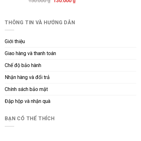
Giá
Giá
150.000
₫
130.000
₫
130.000 ₫.
gốc
hiện
là:
tại
150.000 ₫.
là:
THÔNG TIN VÀ HƯỚNG DẪN
130.000 ₫.
Giới thiệu
Giao hàng và thanh toán
Chế độ bảo hành
Nhận hàng và đổi trả
Chính sách bảo mật
Đập hộp và nhận quà
BẠN CÓ THỂ THÍCH