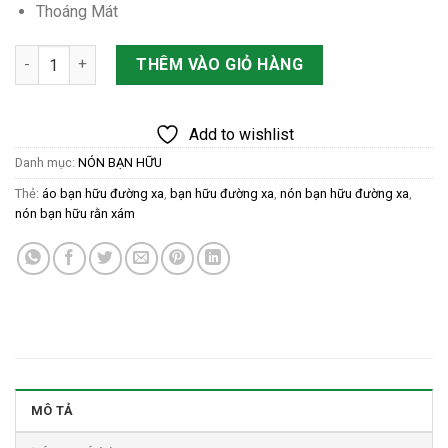
75.000 ₫.
là:
Thoáng Mát
50.000 ₫.
Nón Bèo Đen số lượng
THÊM VÀO GIỎ HÀNG
Add to wishlist
Danh mục:
NÓN BẠN HỮU
Thẻ:
áo bạn hữu đường xa
,
bạn hữu đường xa
,
nón bạn hữu đường xa
,
nón bạn hữu rằn xám
MÔ TẢ